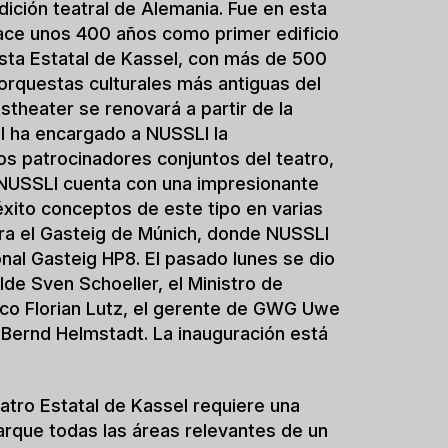
todos de construcción que ahorran
visional se utilizan materiales que
. NUSSLI también utiliza métodos de
realización rápida y eficiente. El uso
sencial de esta estrategia, ya que no
no que también reduce los residuos de
a obra. Además, la estructura modular del
volver a montarse en cualquier otro
Kassel.
antes posible, la ciudad de Kassel ha
e Wohnungsbaugesellschaft der Stadt
pues, GWG construirá el edificio
el, lo alquilará posteriormente y lo
orizado por el Estado federado de
n del teatro provisional. GWG y NUSSLI