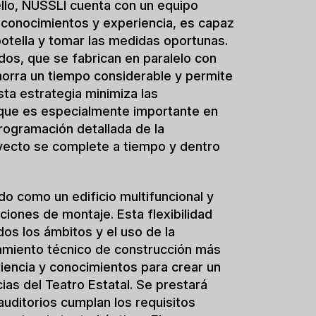
mbre, una vez finalizados los trabajos
ra de acero, incluida la cubierta
 de año, seguida de las obras interiores
lendario prevé que el Staatstheater se
 que las obras de acabado, y que el
periodo de utilización de la nueva sede
de acondicionamiento general;
.