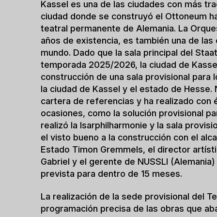
importancia a la sostenibilidad y a los mé
recursos. En la construcción de la sede pro
minimizan la huella ecológica del proyecto
construcción innovadores que permiten una 
de elementos prefabricados es una parte e
sólo acorta el tiempo de construcción, si
construcción y simplifica la logística de l
teatro puede desmontarse por completo y 
lugar del mundo tras la representación en 
Para que la sede provisional se realice lo 
designado a su filial GWG - Gemeinnützig
Kassel mbH - como inversor y cliente. Así 
provisional por cuenta de la ciudad de Kass
subarrendará al Staatstheater Kassel, aut
Hesse.
GWG ha encargado a NUSSLI la construcció