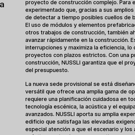
tienen previsto iniciar las obras en septie
preparatorios, como el forjado. La estructu
exterior, debería estar terminada a finales
a partir de enero de 2025. El ambicioso ca
instale durante el verano, al mismo tiempo
edificio se entregue en otoño de 2025. El 
está vinculado a la duración de las obras 
actualmente se prevé que dure cinco años