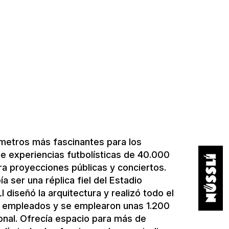
e similar al de un estadio en las
ecir, en las ciudades que no albergaban
ía celebrarse como un gran
frutar y vivir con amigos y familiares:
truyó una versión en miniatura del
on el "World of Football" de adidas.
ómetros más fascinantes para los
de experiencias futbolísticas de 40.000
a proyecciones públicas y conciertos.
ía ser una réplica fiel del Estadio
I diseñó la arquitectura y realizó todo el
80 empleados y se emplearon unas 1.200
onal. Ofrecía espacio para más de