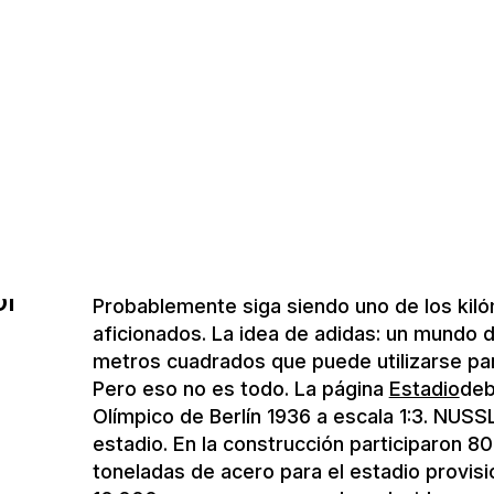
VIP y de hospitalidad para crear un ambient
denominadas ciudades no anfitrionas, es d
la Copa del Mundo. La Copa del Mundo deb
acontecimiento cultural, como algo para dis
se trataba de algo más que de fútbol.
Frente al Reichstag de Berlín, NUSSLI cons
Estadio Olímpico, el llamado 13º estadio, c
ol"
Probablemente siga siendo uno de los kil
aficionados. La idea de adidas: un mundo 
metros cuadrados que puede utilizarse par
Pero eso no es todo. La página
Estadio
deb
Olímpico de Berlín 1936 a escala 1:3. NUSSL
estadio. En la construcción participaron 
toneladas de acero para el estadio provisi