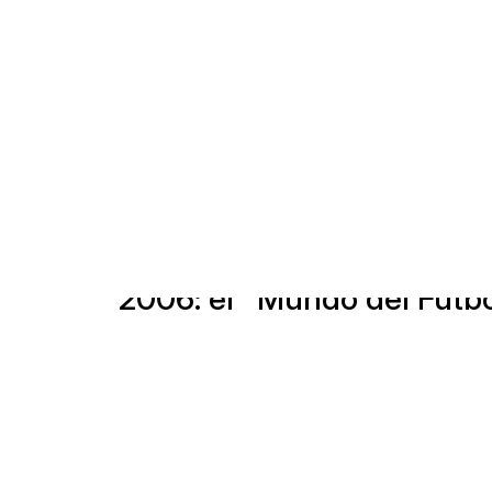
El 13º estadio del Mundial
2006: el "Mundo del Fútb