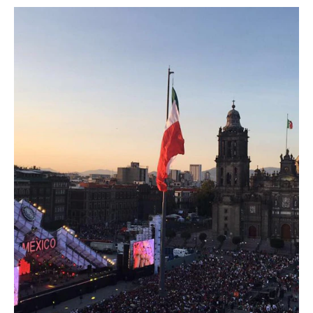
Am 16. September feiert Mexiko seine
Unabhängigkeit. Man besinnt sich
zurück an den 16. September 1810, den
Tag, an dem Priester Miguel Hidalgo im
kleinen Städtchen Dolores im
Bundesstaat Guanajuato die
Unabhängigkeit ausgerufen hatte (Grito
de Dolores). Für die Feierlichkeiten im
Zentrum von Mexiko-Stadt stattete
NÜSSLI den Plaza de la Constitución
(Zócalo) mit einer grossen
Bühnenkonstruktion, diversen Türmen