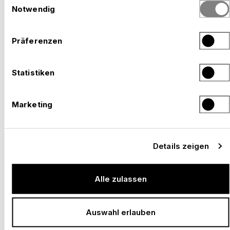
haben.
Notwendig
Präferenzen
Statistiken
Marketing
Details zeigen
Alle zulassen
–
SSO KONGRESS, BERN
Schweiz, 2022 –
2026
Auswahl erlauben