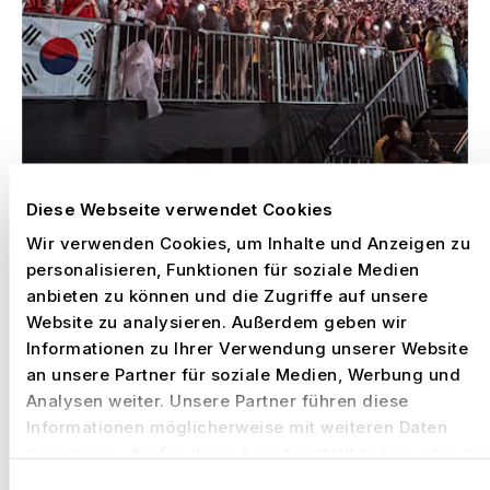
Diese Webseite verwendet Cookies
–
BTS WORLD TOUR, MEXICO CITY
Mexiko,
Wir verwenden Cookies, um Inhalte und Anzeigen zu
2026
personalisieren, Funktionen für soziale Medien
anbieten zu können und die Zugriffe auf unsere
Website zu analysieren. Außerdem geben wir
Informationen zu Ihrer Verwendung unserer Website
an unsere Partner für soziale Medien, Werbung und
Analysen weiter. Unsere Partner führen diese
Informationen möglicherweise mit weiteren Daten
zusammen, die Sie ihnen bereitgestellt haben oder die
sie im Rahmen Ihrer Nutzung der Dienste gesammelt
Einwilligungsauswahl