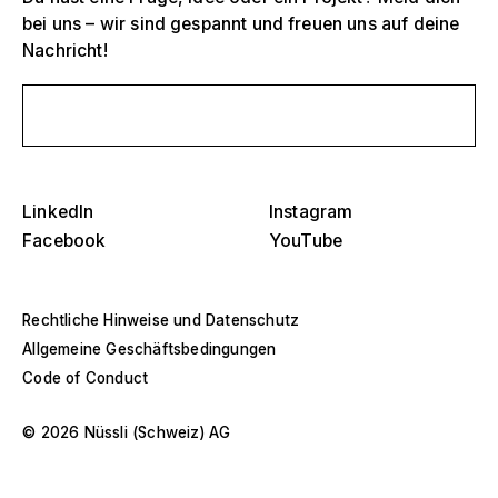
bei uns – wir sind gespannt und freuen uns auf deine
Selektiere ein oder mehrere
Nachricht!
D
O
s
Schreib uns eine Nachricht
Tribünen, Stadien und Arenen
Selektiere eine Region oder ein spezifisches
D
Land
O
Bühnen
s
LinkedIn
Instagram
Amerika
Eventstrukturen
Facebook
YouTube
Europa
Hallenbau
Rechtliche Hinweise und Datenschutz
Naher Osten und Afrika
Allgemeine Geschäftsbedingungen
Sonderkonstruktionen und Spezialbau
Code of Conduct
Asien und Pazifik
Pavillons und Roadshows
Selektiere ein Jahr oder Zeitraum
© 2026 Nüssli (Schweiz) AG
D
Museen und Ausstellungen
O
–