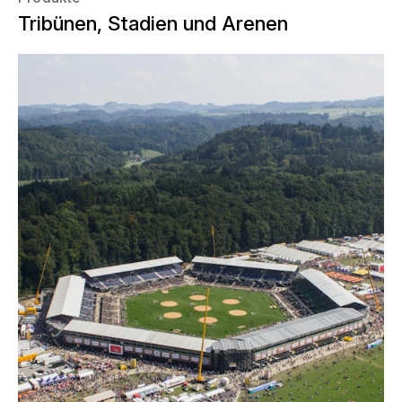
Tribünen, Stadien und Arenen
"Daheim im Emmental" hiess das Motto
des Eidgenössischen Schwing- und
Älplerfestes 2013. Das Herzstück des
Festgeländes in Burgdorf im Emmental
bildete die bisher grösste, temporäre
Arena weltweit mit 50.013
Zuschauerplätzen. Für den Aufbau griff
die NÜSSLI Crew auf die
Unterstützung der Schweizer Armee
zurück.