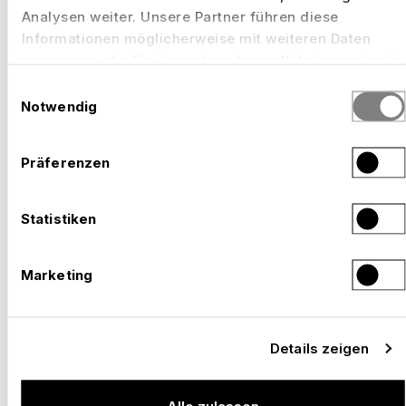
Analysen weiter. Unsere Partner führen diese
Informationen möglicherweise mit weiteren Daten
zusammen, die Sie ihnen bereitgestellt haben oder die
sie im Rahmen Ihrer Nutzung der Dienste gesammelt
Einwilligungsauswahl
haben.
Notwendig
Präferenzen
Statistiken
Marketing
Details zeigen
Alle zulassen