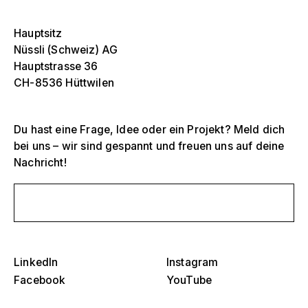
Hauptsitz
Nüssli (Schweiz) AG
Hauptstrasse 36
CH-8536 Hüttwilen
Du hast eine Frage, Idee oder ein Projekt? Meld dich
bei uns – wir sind gespannt und freuen uns auf deine
Selektiere ein oder mehrere
Nachricht!
D
O
s
Schreib uns eine Nachricht
Tribünen, Stadien und Arenen
Selektiere eine Region oder ein spezifisches
D
Land
O
Bühnen
s
LinkedIn
Instagram
Amerika
Facebook
YouTube
Eventstrukturen