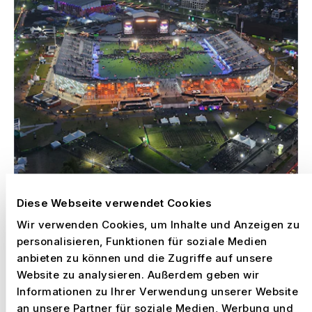
Diese Webseite verwendet Cookies
Wir verwenden Cookies, um Inhalte und Anzeigen zu
personalisieren, Funktionen für soziale Medien
anbieten zu können und die Zugriffe auf unsere
Website zu analysieren. Außerdem geben wir
–
VIVE CLARO KONZERT ARENA, BOGOTÁ
Informationen zu Ihrer Verwendung unserer Website
Kolumbien, 2025 – 2030
an unsere Partner für soziale Medien, Werbung und