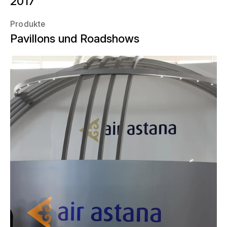
2017
Produkte
Pavillons und Roadshows
Als Offizielle Fluggesellschaft der Expo
Astana war die staatliche
Fluggesellschaft Kasachstans, Air
Astana, mit einem eigenen
Messeauftritt "Air Astana – A Global
Carrier!" vertreten. Beim diesem drehte
sich alles um Reisen, Verbindung und
Familie. Aus diesem Grund schenkte
die Air Astana all ihren internationalen