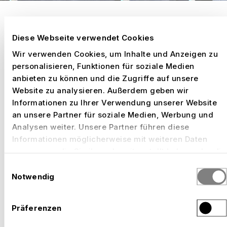
PAVILLONS UND ROADSHOWS
Diese Webseite verwendet Cookies
WIR GESTALTEN PAVILLONS,
Wir verwenden Cookies, um Inhalte und Anzeigen zu
DIE BEGEGNUNGEN SCHAFFEN.
personalisieren, Funktionen für soziale Medien
anbieten zu können und die Zugriffe auf unsere
Website zu analysieren. Außerdem geben wir
Informationen zu Ihrer Verwendung unserer Website
AUSGEWÄHLTE ARBEITEN
an unsere Partner für soziale Medien, Werbung und
Analysen weiter. Unsere Partner führen diese
Informationen möglicherweise mit weiteren Daten
zusammen, die Sie ihnen bereitgestellt haben oder die
sie im Rahmen Ihrer Nutzung der Dienste gesammelt
Einwilligungsauswahl
haben.
Notwendig
Präferenzen