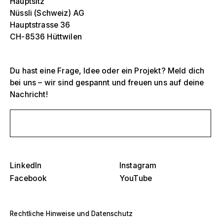
Hauptsitz
Nüssli (Schweiz) AG
Hauptstrasse 36
CH-8536 Hüttwilen
Du hast eine Frage, Idee oder ein Projekt? Meld dich
bei uns – wir sind gespannt und freuen uns auf deine
Nachricht!
Selektiere ein oder mehrere
D
Schreib uns eine Nachricht
O
s
Tribünen, Stadien und Arenen
Selektiere eine Region oder ein spezifisches
D
Land
O
LinkedIn
Instagram
Bühnen
s
Facebook
YouTube
Amerika
Eventstrukturen
Rechtliche Hinweise und Datenschutz
Europa