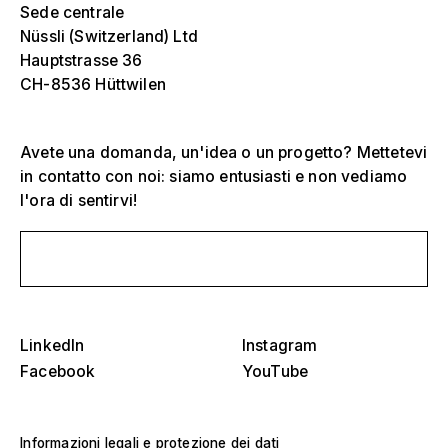
Sede centrale
Nüssli (Switzerland) Ltd
Hauptstrasse 36
CH-8536 Hüttwilen
Avete una domanda, un'idea o un progetto? Mettetevi
in contatto con noi: siamo entusiasti e non vediamo
l'ora di sentirvi!
Seleziona uno o più
D
Scrivici un messaggio
O
s
Tribune, stadi e arene
Seleziona una regione o un paese specifico
LinkedIn
Instagram
D
Palchi
Facebook
YouTube
O
s
America
Strutture per eventi
Informazioni legali e protezione dei dati