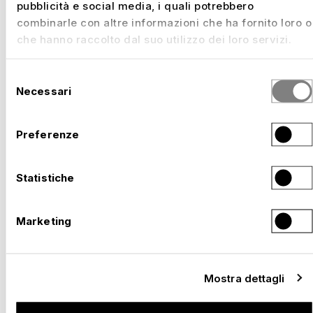
pubblicità e social media, i quali potrebbero
combinarle con altre informazioni che ha fornito loro o
che hanno raccolto dal suo utilizzo dei loro servizi.
Selezione
Necessari
del
consenso
Preferenze
Statistiche
EXPO 2027 BELGRADO – CON NUSSLI SUL
POSTO. PRONTI PER LA PRESENTAZIONE DEL
–
TUO PAESE.
Serbia, 2027
Marketing
Mostra dettagli