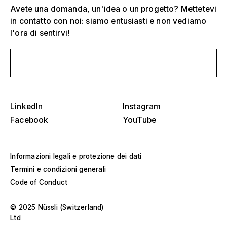
Avete una domanda, un'idea o un progetto? Mettetevi
in contatto con noi: siamo entusiasti e non vediamo
Seleziona uno o più
D
l'ora di sentirvi!
O
s
Scrivici un messaggio
Tribune, stadi e arene
Seleziona una regione o un paese specifico
D
Palchi
O
LinkedIn
Instagram
s
America
Strutture per eventi
Facebook
YouTube
Europa
Costruzione di saloni
Informazioni legali e protezione dei dati
Medio Oriente e Africa
Termini e condizioni generali
Progetti speciali e costruzioni personalizzate
Code of Conduct
Asia e Pacifico
Padiglioni e roadshow
Seleziona un anno specifico o un intervallo
© 2025 Nüssli (Switzerland)
D
Ltd
Musei e mostre