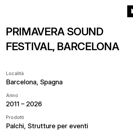
Alla
Alla
Al
Alla
Menu
Griglia
Lista
Progetti
(132)
Prodotti
homepage
navigazione
contenuto
fine
Al
principale
principale
della
PRIMAVERA SOUND
h
Prodotti
pagina
Chi siamo
Che tipo di prodotto?
FESTIVAL, BARCELONA
Anno
Notizie
Quando?
Località
Località
Barcelona, Spagna
Carriera
Dove?
Anno
2011 – 2026
Contattaci
Prodotti
Palchi, Strutture per eventi