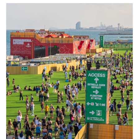
Primavera Sound Festival
Barcelona
Dal 2011, NUSSLI è parte integrante di
uno dei più grandi festival musicali
d'Europa, che attira ogni anno oltre
300.000 visitatori e si svolge
direttamente sul lungomare, vicino a
Barcellona. Grazie alla nostra
pluriennale esperienza e al nostro team
affidabile, contribuiamo in modo
significativo alla realizzazione di questo
mega-evento, dalla pianificazione alla