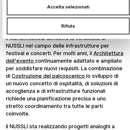
Strutture temporanee per eventi
Accetta selezionati
per l'industria
dell'intrattenimento dal vivo
Rifiuta
Il Gurtenfestival dimostra la versatilità di
NUSSLI nel campo delle infrastrutture per
festival e concerti. Per molti anni, il
Architettura
dell'evento
continuamente adattato e ampliato
per soddisfare nuovi requisiti. La combinazione
di
Costruzione del palcoscenico
lo sviluppo di
un nuovo concetto di ospitalità, di soluzioni di
accoglienza e di infrastrutture funzionali
richiede una pianificazione precisa e uno
stretto coordinamento tra tutte le parti
coinvolte.
Il NUSSLI sta realizzando progetti analoghi a