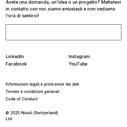
Avete una domanda, un'idea o un progetto? Mettetevi
in contatto con noi: siamo entusiasti e non vediamo
l'ora di sentirvi!
Scrivici un messaggio
Seleziona uno o più
D
O
s
Tribune, stadi e arene
LinkedIn
Instagram
Seleziona una regione o un paese specifico
D
Facebook
YouTube
Palchi
O
s
America
Strutture per eventi
Informazioni legali e protezione dei dati
Termini e condizioni generali
Europa
Costruzione di saloni
Code of Conduct
Medio Oriente e Africa
Progetti speciali e costruzioni personalizzate
© 2025 Nüssli (Switzerland)
Ltd
Asia e Pacifico