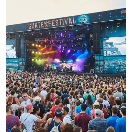
Il Gurtenfestival è uno dei più noti
festival musicali all'aperto della
Svizzera e ogni estate trasforma la
montagna locale di Berna in un luogo di
incontro per gli appassionati di musica
svizzeri e stranieri. NUSSLI supporta
l'evento dal 2003 con palchi
temporanei, aree di ospitalità e
un'ampia infrastruttura per gli eventi.
Anno dopo anno, sul sito del festival
vengono costruite numerose strutture
per i visitatori, gli artisti, gli sponsor e
gli organizzatori. Questa collaborazione
di lunga data rende il Gurtenfestival un