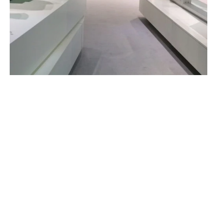
di ebm-papst ruotava attorno a tutto:
dal coordinamento del progetto,
all'allestimento e allo smontaggio, fino
allo stoccaggio.
MUSEI E MOSTRE
DARE VITA ALLA STORIA E ALLA
CONOSCENZA CON UN DESIGN
DI GRANDE EFFETTO.