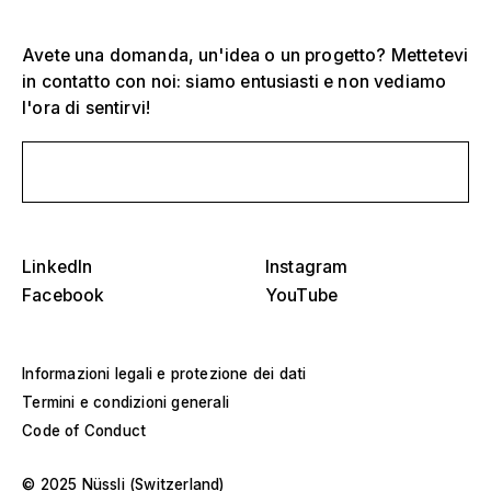
Ove
sch
America
Strutture per eventi
Avete una domanda, un'idea o un progetto? Mettetevi
in contatto con noi: siamo entusiasti e non vediamo
Europa
l'ora di sentirvi!
Costruzione di saloni
Medio Oriente e Africa
Progetti speciali e costruzioni personalizzate
Scrivici un messaggio
Asia e Pacifico
Padiglioni e roadshow
Seleziona un anno specifico o un intervallo
Die
LinkedIn
Instagram
Musei e mostre
Ove
Facebook
YouTube
–
sch
Filter anwenden
Filter anwenden
Informazioni legali e protezione dei dati
Filter anwenden
Termini e condizioni generali
Code of Conduct
© 2025 Nüssli (Switzerland)