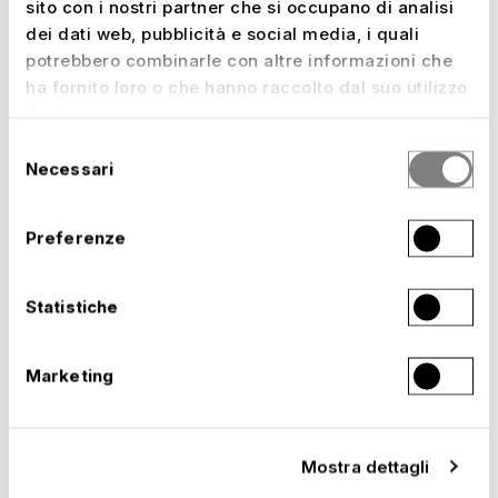
sito con i nostri partner che si occupano di analisi
dei dati web, pubblicità e social media, i quali
potrebbero combinarle con altre informazioni che
ha fornito loro o che hanno raccolto dal suo utilizzo
dei loro servizi.
Selezione
Necessari
del
consenso
Preferenze
Statistiche
Marketing
–
STAND LG, ISE 2026, BARCELLONA
Spagna,
2026
Mostra dettagli