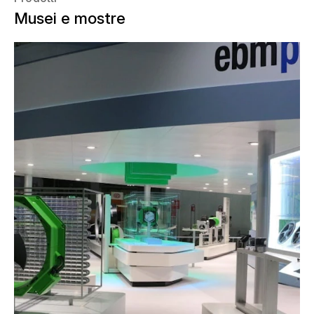
Musei e mostre
Mostra Convegno Expocomfort è una
delle fiere leader a livello mondiale per
le tecnologie di refrigerazione,
riscaldamento, ventilazione e
climatizzazione. Gli espositori
presentano i loro ultimi prodotti e
innovazioni in quattro aree espositive:
"Caldo", "Freddo", "Acqua" ed
"Energia". Per AMBROSIUS, società
interamente controllata dal Gruppo
NUSSLI dal 2014, la presenza fieristica