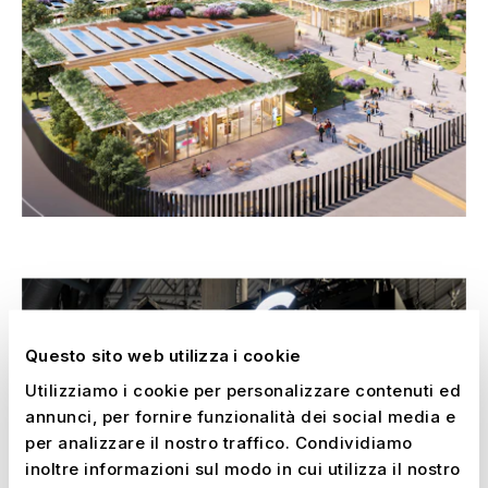
EXPO 2027 BELGRADO – CON NUSSLI SUL
POSTO. PRONTI PER LA PRESENTAZIONE DEL
–
TUO PAESE.
Serbia, 2027
Questo sito web utilizza i cookie
Utilizziamo i cookie per personalizzare contenuti ed
annunci, per fornire funzionalità dei social media e
per analizzare il nostro traffico. Condividiamo
inoltre informazioni sul modo in cui utilizza il nostro