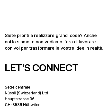
Siete pronti a realizzare grandi cose? Anche
noi lo siamo, e non vediamo l'ora di lavorare
con voi per trasformare le vostre idee in realtà.
LET'S CONNECT
Seleziona uno o più
Die
Ove
Sede centrale
sch
Nüssli (Switzerland) Ltd
Tribune, stadi e arene
Hauptstrasse 36
Seleziona una regione o un paese specifico
Die
CH-8536 Hüttwilen
Palchi