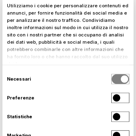
liberati.
Utilizziamo i cookie per personalizzare contenuti ed
annunci, per fornire funzionalità dei social media e
«Sulla nuova tribuna ovest temporanea sono
per analizzare il nostro traffico. Condividiamo
stati creati circa 1.400 posti in piedi e 700 posti
inoltre informazioni sul modo in cui utilizza il nostro
a sedere per i tifosi ospiti», spiega Oktay
sito con i nostri partner che si occupano di analisi
Öztürk, responsabile di progetto di NUSSLI,
dei dati web, pubblicità e social media, i quali
illustrando la prima fase della ristrutturazione
potrebbero combinarle con altre informazioni che
dello stadio.
ha fornito loro o che hanno raccolto dal suo utilizzo
dei loro servizi.
E già durante la pausa invernale 2023/24,
Selezione
NUSSLI, in stretta collaborazione con l’SVE,
Necessari
del
sostituirà la tribuna nord installata in via
consenso
provvisoria con una struttura più grande in
Preferenze
costruzione semipermanente. Essa offre agli
ospiti circa 935 posti in piedi e 625 posti a
sedere, al pubblico di casa circa 790 posti in
Statistiche
piedi e 545 posti a sedere, oltre a protezione
dalla pioggia e dal sole grazie a una copertura
Marketing