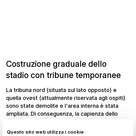
Costruzione graduale dello
stadio con tribune temporanee
La tribuna nord (situata sul lato opposto) e
quella ovest (attualmente riservata agli ospiti)
sono state demolite e l'area interna è stata
ampliata. Di conseguenza, la capienza dello
stadio è scesa a circa 7.500 posti. NUSSLI ha
installato tribune temporanee negli spazi così
Questo sito web utilizza i cookie