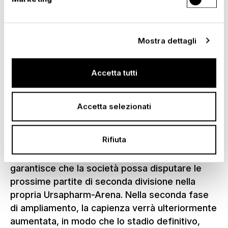
in lamiera trapezoidale d'acciaio.
La tribuna è rivestita su tutti i lati e negli
accessi con rivestimenti in lamiera di alta
Mostra dettagli
qualità o, oltre i 3,0 m, con teloni a rete, ed è
dotata di blocchi di protezione e recinzione a
Accetta tutti
incastro.
Grazie alle due strutture provvisorie, che
Accetta selezionati
offrono complessivamente circa 5.000 posti a
sedere, la capienza totale dello stadio passerà
Rifiuta
dagli attuali 7.500 a 12.500 posti. Insieme alla
relativa deroga concessa dalla DFL, ciò
garantisce che la società possa disputare le
prossime partite di seconda divisione nella
propria Ursapharm-Arena. Nella seconda fase
di ampliamento, la capienza verrà ulteriormente
aumentata, in modo che lo stadio definitivo,