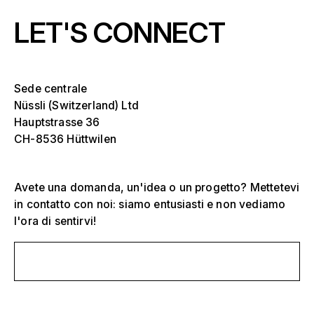
LET'S CONNECT
Seleziona uno o più
Die
Ove
Sede centrale
sch
Nüssli (Switzerland) Ltd
Tribune, stadi e arene
Hauptstrasse 36
Seleziona una regione o un paese specifico
Die
CH-8536 Hüttwilen
Palchi
Ove
sch
America
Strutture per eventi
Avete una domanda, un'idea o un progetto? Mettetevi
in contatto con noi: siamo entusiasti e non vediamo
Europa
Costruzione di saloni
l'ora di sentirvi!
Medio Oriente e Africa
Progetti speciali e costruzioni personalizzate
Scrivici un messaggio
Asia e Pacifico
Padiglioni e roadshow
Seleziona un anno specifico o un intervallo