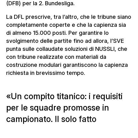
(DFB) per la 2. Bundesliga.
La DFL prescrive, tra l’altro, che le tribune siano
completamente coperte e che la capienza sia
di almeno 15.000 posti. Per garantire lo
svolgimento delle partite fino ad allora, l’SVE
punta sulle collaudate soluzioni di NUSSLI, che
con tribune realizzate con materiali da
costruzione modulari garantiscono la capienza
richiesta in brevissimo tempo.
U
n
c
o
m
p
i
t
o
t
i
t
a
n
i
c
o
:
i
r
e
q
u
i
s
i
t
i
p
e
r
l
e
s
q
u
a
d
r
e
p
r
o
m
o
s
s
e
i
n
c
a
m
p
i
o
n
a
t
o
.
I
l
s
o
l
o
f
a
t
t
o
r
e
t
e
m
p
o
e
s
e
r
c
i
t
a
u
n
a
f