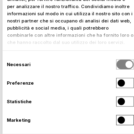
per analizzare il nostro traffico. Condividiamo inoltre
informazioni sul modo in cui utilizza il nostro sito con i
Lasciatevi contagiare dalla nostra passione e
nostri partner che si occupano di analisi dei dati web,
candidatevi subito.
pubblicità e social media, i quali potrebbero
combinarle con altre informazioni che ha fornito loro o
che hanno raccolto dal suo utilizzo dei loro servizi.
Selezione
Necessari
del
Cosa vi offriamo?
consenso
Preferenze
Come datore di lavoro moderno e orientato al
futuro della regione, offriamo molto ai nostri
Statistiche
dipendenti.
Lavoro indipendente e autonomo
Marketing
Opportunità versatili in un'azienda giovane