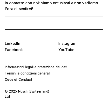
in contatto con noi: siamo entusiasti e non vediamo
Seleziona uno o più
D
l'ora di sentirvi!
O
s
Tribune, stadi e arene
Scrivici un messaggio
Seleziona una regione o un paese specifico
D
Palchi
O
s
America
LinkedIn
Instagram
Strutture per eventi
Facebook
YouTube
Europa
Costruzione di saloni
Informazioni legali e protezione dei dati
Medio Oriente e Africa
Progetti speciali e costruzioni personalizzate
Termini e condizioni generali
Asia e Pacifico
Code of Conduct
Padiglioni e roadshow
Seleziona un anno specifico o un intervallo
D
© 2025 Nüssli (Switzerland)
Musei e mostre
Ltd
O
–
s