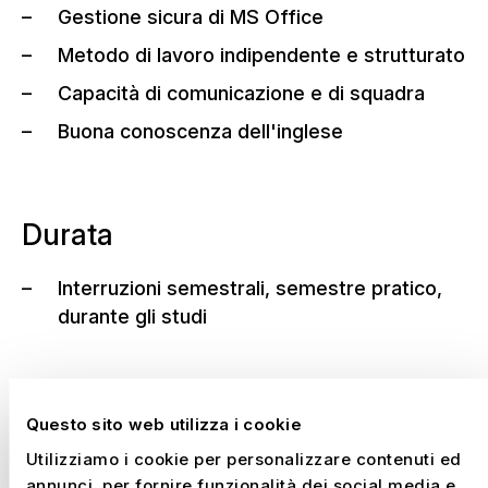
Gestione sicura di MS Office
Metodo di lavoro indipendente e strutturato
Capacità di comunicazione e di squadra
Buona conoscenza dell'inglese
Durata
Interruzioni semestrali, semestre pratico,
durante gli studi
Questo sito web utilizza i cookie
Parliamo
Utilizziamo i cookie per personalizzare contenuti ed
–
SIETE INTERESSATI?
annunci, per fornire funzionalità dei social media e