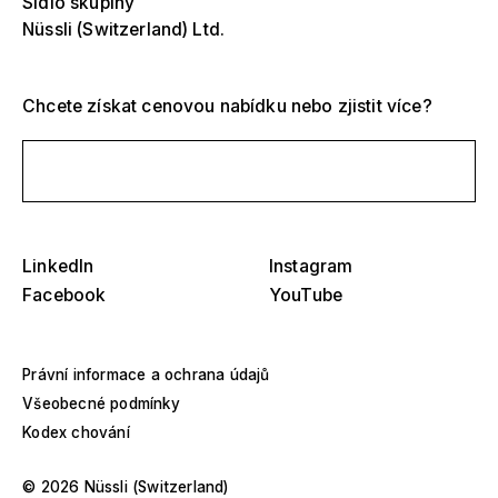
Sídlo skupiny
Nüssli (Switzerland) Ltd.
Chcete získat cenovou nabídku nebo zjistit více?
Napište nám
LinkedIn
Instagram
Vyberte region nebo konkrétní zemi
Z
Vyberte jeden nebo více
Facebook
YouTube
Z
t
t
p
p
Amerika
Pavilony, eventy a prezentace značek
Právní informace a ochrana údajů
o
o
Všeobecné podmínky
Evropa
Muzea a výstavy
Kodex chování
Blízký východ a Afrika
Hotely a pohostinství
© 2026 Nüssli (Switzerland)