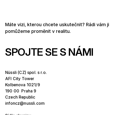
Máte vizi, kterou chcete uskutečnit? Rádi vám ji
pomůžeme proměnit v realitu.
SPOJTE SE S NÁMI
Nüssli (CZ) spol. s r.o.
AFI City Tower
Kolbenova 1021/9
190 00 Praha 9
Czech Republic
infoncz@nussli.com