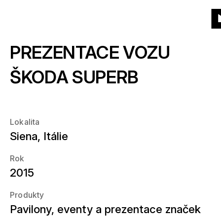
Na
Na
Na
Na
Menu
Dlaždice
Seznam
Projekty
(37)
Produkty
domovskou
hlavní
hlavní
konec
N
stránku
navigaci
obsah
stránky
PREZENTACE VOZU
d
Produkty
O nás
st
Které produkty?
ŠKODA SUPERB
Rok
Novinky
Kdy?
Lokalita
Místo
Siena, Itálie
Kariéra
Kde?
Rok
2015
Kontaktujte nás
Produkty
Pavilony, eventy a prezentace značek