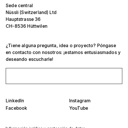
Sede central
Nüssli (Switzerland) Ltd
Hauptstrasse 36
CH-8536 Hüttwilen
¿Tiene alguna pregunta, idea o proyecto? Póngase
en contacto con nosotros: ¡estamos entusiasmados y
deseando escucharle!
Selecciona una o más
D
Envíanos un mensaje
O
s
Tribunas, estadios y arenas
Selecciona una región o país específico
D
LinkedIn
Instagram
Escenarios
O
Facebook
YouTube
s
América
Estructuras de eventos