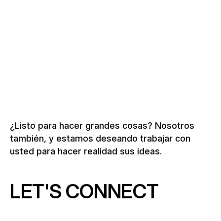
–
SOLOTHURN
Suiza, 2026
A la tribuna soluciones
¿Listo para hacer grandes cosas? Nosotros
también, y estamos deseando trabajar con
usted para hacer realidad sus ideas.
LET'S CONNECT