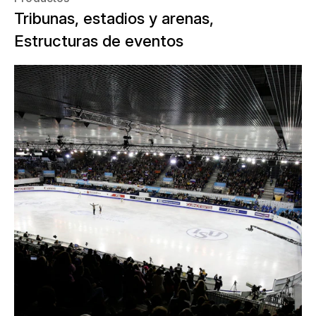
Tribunas, estadios y arenas,
Estructuras de eventos
Un ejemplo convincente para el uso
óptimo del espacio disponible es la
Final del Gran Prix de patinaje artístico
sobre hielo 2014 de Barcelona. Para el
campeonato final del Gran Premio of
Figure Skating Serie de la ISU, NUSSLI
convirtió el Centro de Convenciones
Internacional de Barcelona, donde
normalmente se celebran simposios,
reuniones y conciertos, en una gigante