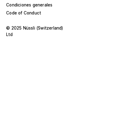
Condiciones generales
Europa
Code of Conduct
Construcción de naves
Oriente Medio y África
© 2025 Nüssli (Switzerland)
Diseños especiales y construcción a medida
Ltd
Asia y Pacífico
Pabellones y roadshows
Selecciona un año específico o rango
D
Museos y exposiciones
O
–
s
Filter anwenden
Filter anwenden
Filter anwenden