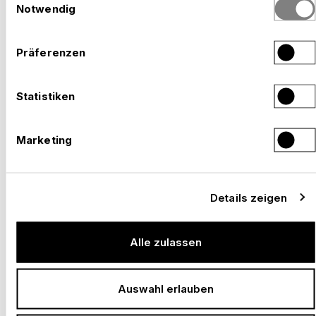
haben.
Notwendig
EXPO 2027 BELGRAD – MIT NÜSSLI VOR ORT.
Präferenzen
–
BEREIT FÜR DEINEN LÄNDERAUFTRITT.
Serbien, 2027
Statistiken
Marketing
Details zeigen
Alle zulassen
Auswahl erlauben