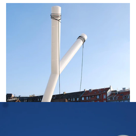
Im Hardaupark Zürich errichtete
NÜSSLI 2011 eine überdimensionale
Skulptur in Form eines Ypsilons. Die
Konstruktion dient als riesige Schaukel,
die zu leuchten beginnt, wenn man sich
draufsetzt. Die Idee stammt aus der
Feder des Künstlers Sisley Xhafa.